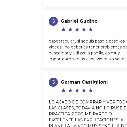
G
Gabriel Gudino
star
star
star
star
star
espectacular , si seguis paso a paso los
videos , no deberías tener problemas d
descargar y utilizar la panilla, es muy
importante seguís cada video sin saltea
G
German Castiglioni
star
star
star
star
star
LO ACABO DE COMPRAR Y VER TOD
LAS CLASES, TODAVIA NO LO PUSE 
PRACTICA PERO ME PARECIO
EXCELENTE LAS EXPLICACIONES, A 
PLANILLA LA VEO MUY SENCILLA D