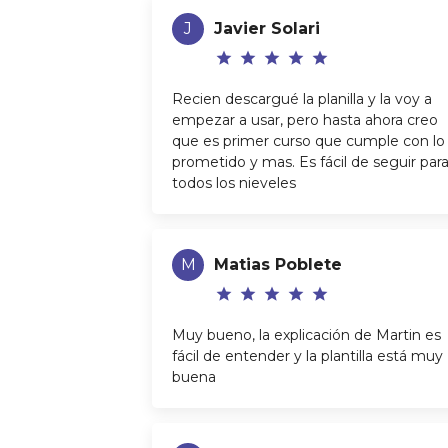
J
Javier Solari
star
star
star
star
star
Recien descargué la planilla y la voy a
empezar a usar, pero hasta ahora creo
que es primer curso que cumple con lo
prometido y mas. Es fácil de seguir par
todos los nieveles
M
Matias Poblete
star
star
star
star
star
Muy bueno, la explicación de Martin es
fácil de entender y la plantilla está muy
buena