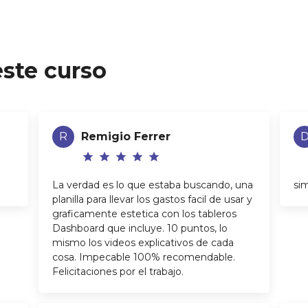
ste curso
R
Remigio Ferrer
star
star
star
star
star
La verdad es lo que estaba buscando, una
sim
planilla para llevar los gastos facil de usar y
graficamente estetica con los tableros
Dashboard que incluye. 10 puntos, lo
mismo los videos explicativos de cada
cosa. Impecable 100% recomendable.
Felicitaciones por el trabajo.