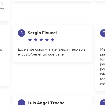
DO
YA
S
Sergio Finucci
star
star
star
star
star
s.
Excelente curso y materiales, inmejorable
Me
el costo/beneficio que tiene.
pr
for
pe
pe
in
re
ca
L
Luis Angel Troche