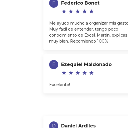
F
Federico Bonet
star
star
star
star
star
Me ayudo mucho a organizar mis gasto
Muy facil de entender, tengo poco
conocimiento de Excel. Martin, explicas
muy bien. Recomiendo 100%
E
Ezequiel Maldonado
star
star
star
star
star
Excelente!
D
Daniel Ardiles