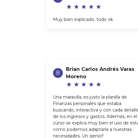
star
star
star
star
star
Muy bien explicado, todo ok
Brian Carlos Andrés Varas
B
Moreno
star
star
star
star
star
Una maravilla, es justo la planilla de
Finanzas personales que estaba
buscando, interactiva y con cada detall
de los ingresos y gastos. Además, en el
curso se explica muy bien el uso de est
como podemos adaptarla a nuestras
necesidades. Un genio!!