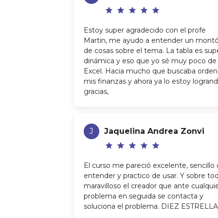
star
star
star
star
star
Estoy super agradecido con el profe
Martin, me ayudo a entender un mont
de cosas sobre el tema. La tabla es sup
dinámica y eso que yo sé muy poco de
Excel. Hacia mucho que buscaba orden
mis finanzas y ahora ya lo estoy logrand
gracias,
J
Jaquelina Andrea Zonvi
star
star
star
star
star
El curso me pareció excelente, sencillo
entender y practico de usar. Y sobre to
maravilloso el creador que ante cualqui
problema en seguida se contacta y
soluciona el problema. DIEZ ESTRELL