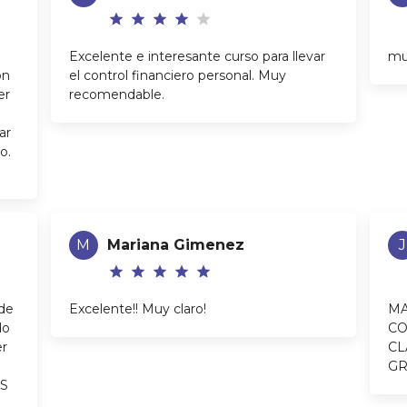
star
star
star
star
star
Excelente e interesante curso para llevar
mu
ón
el control financiero personal. Muy
er
recomendable.
ar
o.
M
Mariana Gimenez
J
star
star
star
star
star
 de
Excelente!! Muy claro!
MA
do
CO
er
CL
GR
AS