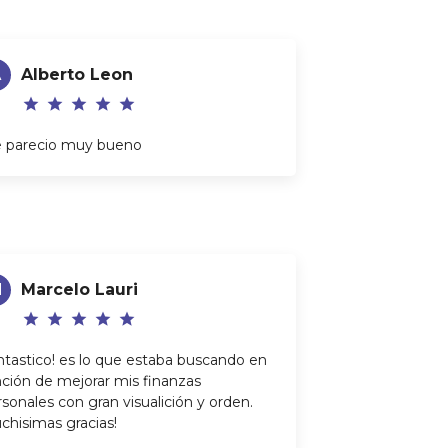
A
Alberto Leon
star
star
star
star
star
 parecio muy bueno
M
Marcelo Lauri
star
star
star
star
star
ntastico! es lo que estaba buscando en
nción de mejorar mis finanzas
sonales con gran visualición y orden.
chisimas gracias!