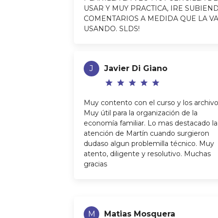
USAR Y MUY PRACTICA, IRE SUBIEN
COMENTARIOS A MEDIDA QUE LA VA
USANDO. SLDS!
J
Javier Di Giano
star
star
star
star
star
Muy contento con el curso y los archivo
Muy útil para la organización de la
economía familiar. Lo mas destacado la
atención de Martín cuando surgieron
dudaso algun problemilla técnico. Muy
atento, diligente y resolutivo. Muchas
gracias
M
Matias Mosquera