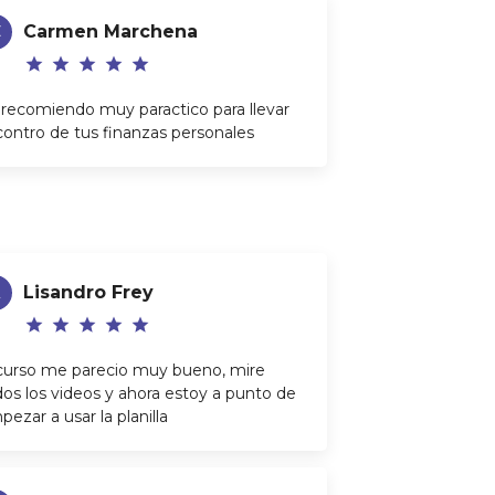
C
Carmen Marchena
star
star
star
star
star
 recomiendo muy paractico para llevar
contro de tus finanzas personales
Lisandro Frey
star
star
star
star
star
 curso me parecio muy bueno, mire
dos los videos y ahora estoy a punto de
ezar a usar la planilla