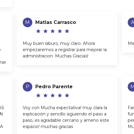
M
Matias Carrasco
star
star
star
star
star
Muy buen laburo, muy claro. Ahora
Me
e
empezaremos a registrar para mejorar la
administracion. Muchas Gracias!
rse
P
Pedro Parente
star
star
star
star
star
AS
Voy con Mucha expectativa! muy clara la
Fa
EN
explicación y sencillo siguiendo el paso a
fu
paso, es agradable cercano y ameno este
per
LA
espacio! muchas gracias
Mu
E