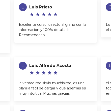
L
Luis Prieto
star
star
star
star
star
Excelente curso, directo al grano con la
Lo
informacion y 100% detallada.
el 
Recomendado
a
L
Luis Alfredo Acosta
L
star
star
star
star
star
la verdad me sirvio muchisimo, es una
el
planilla facil de cargar y que ademas es
to
muy intuitiva. Muchas gracias
emp