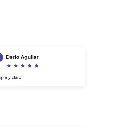
Volver al curso
D
Dario Aguilar
star
star
star
star
star
ple y claro