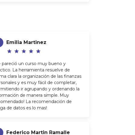
E
Emilia Martinez
star
star
star
star
star
 pareció un curso muy bueno y
áctico. La herramienta resuelve de
ma clara la organización de las finanzas
rsonales y es muy fácil de completar,
rmitiendo ir agrupando y ordenando la
formación de manera simple. Muy
comendado! La recomendación de
rga de datos es lo mas!
F
Federico Martin Ramalle