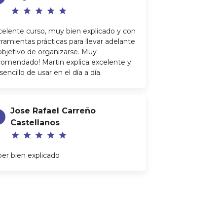
star
star
star
star
star
celente curso, muy bien explicado y con
ramientas prácticas para llevar adelante
 objetivo de organizarse. Muy
comendado! Martin explica excelente y
sencillo de usar en el día a día.
Jose Rafael Carreño
Castellanos
star
star
star
star
star
per bien explicado