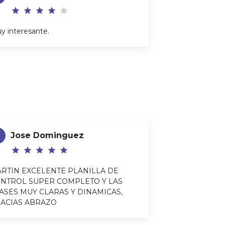
star
star
star
star
star
y interesante.
Jose Dominguez
star
star
star
star
star
RTIN EXCELENTE PLANILLA DE
NTROL SUPER COMPLETO Y LAS
ASES MUY CLARAS Y DINAMICAS,
ACIAS ABRAZO