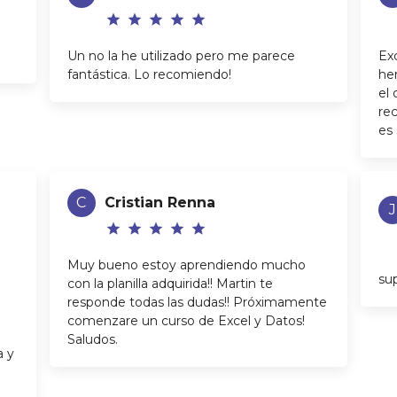
star
star
star
star
star
Un no la he utilizado pero me parece
Ex
fantástica. Lo recomiendo!
her
el
re
es 
C
Cristian Renna
J
star
star
star
star
star
Muy bueno estoy aprendiendo mucho
su
con la planilla adquirida!! Martin te
responde todas las dudas!! Próximamente
e
comenzare un curso de Excel y Datos!
Saludos.
a y