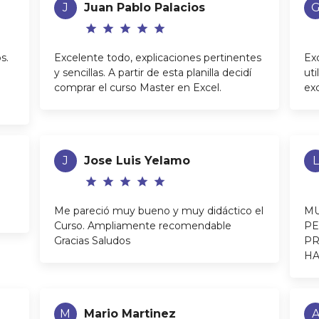
J
Juan Pablo Palacios
star
star
star
star
star
s.
Excelente todo, explicaciones pertinentes
Ex
y sencillas. A partir de esta planilla decidí
uti
comprar el curso Master en Excel.
ex
J
Jose Luis Yelamo
L
star
star
star
star
star
Me pareció muy bueno y muy didáctico el
MU
Curso. Ampliamente recomendable
PE
Gracias Saludos
PR
H
M
Mario Martinez