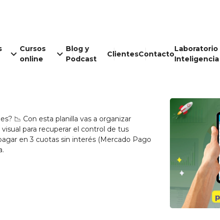
s
Cursos
Blog y
Laboratorio
keyboard_arrow_down
keyboard_arrow_down
Clientes
Contacto
online
Podcast
Inteligencia
? 📉 Con esta planilla vas a organizar
visual para recuperar el control de tus
 pagar en 3 cuotas sin interés (Mercado Pago
a.