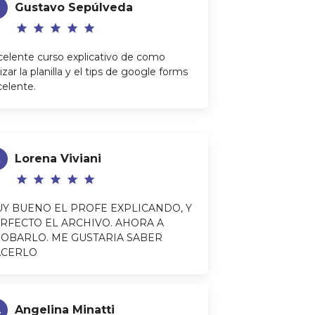
G
Gustavo Sepúlveda
star
star
star
star
star
celente curso explicativo de como
lizar la planilla y el tips de google forms
celente.
Lorena Viviani
star
star
star
star
star
Y BUENO EL PROFE EXPLICANDO, Y
RFECTO EL ARCHIVO. AHORA A
OBARLO. ME GUSTARIA SABER
ACERLO
A
Angelina Minatti