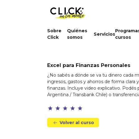
Sobre
Quiénes
Programa
Servicios
Click
somos
cursos
Excel para Finanzas Personales
¿No sabés a dónde se va tu dinero cada mes
ingresos, gastos y ahorros de forma clara y 
finanzas. Incluye video explicativo. Podés
Argentina / Transbank Chile) o transferenci
star
star
star
star
star
Volver al curso